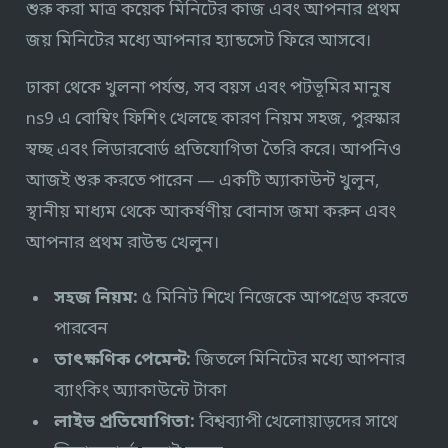
শুরু করা মাত্র কয়েক মিনিটের কাজ এবং আপনার প্রথম
জয় মিনিটের মধ্যে আপনার হ্যান্ডসেট ফিরে আসবে।
ঢাকা থেকে খুলনা পর্যন্ত, সব বয়স এবং পটভূমির মানুষ
ns9 এ বোম্বিং ফিশিং খেলছে কারণ নিয়ম সহজ, পুরস্কার
স্বচ্ছ এবং লিডারবোর্ড প্রতিযোগিতা তৈরি করে। আপনিও
আজই শুরু করতে পারেন — একটি অ্যাকাউন্ট খুলুন,
স্থানীয় মাধ্যম থেকে আকর্ষণীয় বোনাস জমা করুন এবং
আপনার প্রথম রাউন্ড খেলুন।
সহজ নিয়ম:
৫ মিনিট শিখে নিজেকে আপগ্রেড করতে
পারবেন
তাৎক্ষণিক পেমেন্ট:
জিতলে মিনিটের মধ্যে আপনার
ব্যাংকিং অ্যাকাউন্টে টাকা
লাইভ প্রতিযোগিতা:
বিশ্বব্যাপী খেলোয়াড়দের সাথে