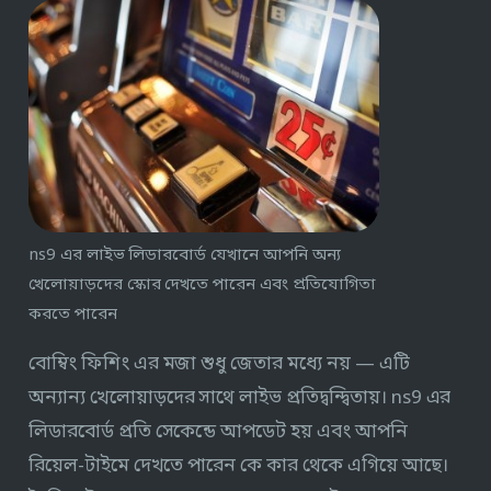
ns9 এর লাইভ লিডারবোর্ড যেখানে আপনি অন্য
খেলোয়াড়দের স্কোর দেখতে পারেন এবং প্রতিযোগিতা
করতে পারেন
বোম্বিং ফিশিং এর মজা শুধু জেতার মধ্যে নয় — এটি
অন্যান্য খেলোয়াড়দের সাথে লাইভ প্রতিদ্বন্দ্বিতায়। ns9 এর
লিডারবোর্ড প্রতি সেকেন্ডে আপডেট হয় এবং আপনি
রিয়েল-টাইমে দেখতে পারেন কে কার থেকে এগিয়ে আছে।