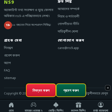
NS9
দ্রুত লিঙ্ক
আমাদের সম্পর্কে
অ্যাকাউন্ট তথ্য সংরক্ষণ ও মুছে ফেলার
অধিকার ns9-এ পরিষ্কারভাবে লেখা।
নিয়ম ও শর্তাবলী
গোপনীয়তা নীতি
১৮ বছরের নিচে অংশগ্রহণ নিষিদ্ধ।
18+
দায়িত্বশীল খেলা
গ্রাহক সেবা
যোগাযোগ করুন
নিবন্ধন
care@ns9.app
প্রবেশ করুন
অ্যাপ
FAQ
sitemap
×
নিবন্ধন করুন
প্রবেশ করুন
Copyright © 2026 ns9. All rights reserved.
দায়িত্বশীলভাবে খেলুন
হোম
মাহজং ওয়েজ ২
বোম্বিং ফিশিং
ক্যানন ফিশিং
চার্জ বাফেলো