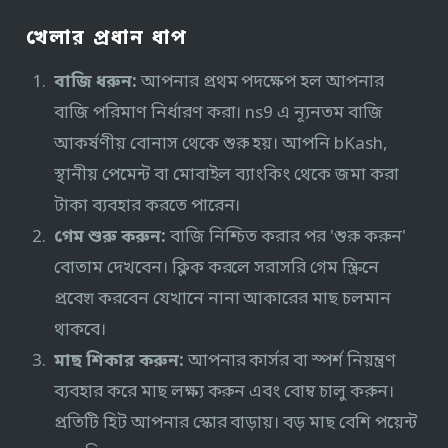
খেলার প্রধান ধাপ
বাজি ধরুন:
আপনার প্রথম পদক্ষেপ হল আপনার
বাজি পরিমাণ নির্ধারণ করা। ns9 এ ন্যূনতম বাজি
আকর্ষণীয় বোনাস থেকে শুরু হয়। আপনি bKash,
স্থানীয় পেমেন্ট বা মোবাইল ব্যাংকিং থেকে জমা করা
টাকা ব্যবহার করতে পারেন।
গেম শুরু করুন:
বাজি নিশ্চিত করার পর 'শুরু করুন'
বোতাম দেখবেন। ক্লিক করলে সরাসরি গেম স্ক্রিনে
প্রবেश করবেন যেখানে নানা আকারের মাছ চলমান
থাকবে।
মাছ শিকার করুন:
আপনার কার্সর বা স্পর্শ নিয়ন্ত্রণ
ব্যবহার করে মাছ লক্ষ্য করুন এবং বোম্ব চালু করুন।
প্রতিটি হিট আপনার স্কোর বাড়ায়। বড় মাছ বেশি পয়েন্ট