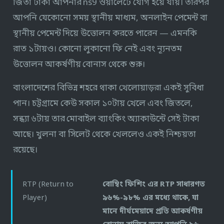
জিতা টাকা আপনার ns9 ওয়ালেটে যোগ হয়ে যায়। তারপর
আপনি যেকোনো সময় স্থানীয় মাধ্যম, অনলাইন পেমেন্ট বা
স্থানীয় পেমেন্ট দিয়ে উত্তোলন করতে পারেন — এমনকি
রাত ১টায়ও। কোনো লুকানো ফি নেই এবং ন্যূনতম
উত্তোলন আকর্ষণীয় বোনাস থেকে শুরু।
বাংলাদেশের বিভিন্ন শহরে থাকা খেলোয়াড়রা একই সুবিধা
পান। চট্টগ্রামে কেউ সকাল ১০টায় খেলে এবং জিতলে,
সন্ধ্যা ৬টায় তার মোবাইল ব্যাংকিং অ্যাকাউন্টে সেই টাকা
আছে। খুলনা বা সিলেট থেকে খেললেও একই নিশ্চয়তা
রয়েছে।
RTP (Return to
বোম্বিং ফিশিং এর RTP সাধারণত
Player)
৯৬%-৯৮% এর মধ্যে থাকে, যা
মানে দীর্ঘমেয়াদে প্রতি আকর্ষণীয়