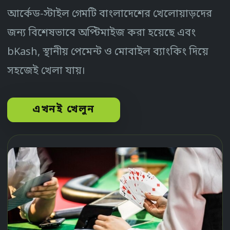
আর্কেড-স্টাইল গেমটি বাংলাদেশের খেলোয়াড়দের
জন্য বিশেষভাবে অপ্টিমাইজ করা হয়েছে এবং
bKash, স্থানীয় পেমেন্ট ও মোবাইল ব্যাংকিং দিয়ে
সহজেই খেলা যায়।
এখনই খেলুন